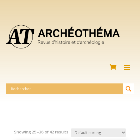
Showing 25–36 of 42 results