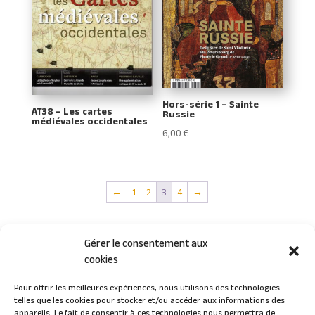
Hors-série 1 – Sainte
AT38 – Les cartes
Russie
médiévales occidentales
6,00
€
←
1
2
3
4
→
Gérer le consentement aux
cookies
Pour offrir les meilleures expériences, nous utilisons des technologies
telles que les cookies pour stocker et/ou accéder aux informations des
Connexion
appareils. Le fait de consentir à ces technologies nous permettra de