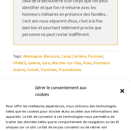
celui de la découverte d’un corps que l’on peut
identifier et que l’on ré-inhume avec les
honneurs militaires en présence des familles…
Cent ans nous séparent d’eux, c’est à la fois
bien loin et pourtant tellement proche que
personne ne peut rester indifférent.
Tags:
Allemagne
,
Blessure
,
Canal
,
Carrière
,
Fournier
,
FRANCE
,
Galerie
,
Gare
,
Marcille-sur-Tille
,
Poilu
,
Première
Guerre
,
Soldat
,
Tranchée
,
Traumatisme
Gérer le consentement aux
cookies
Pour offrir les meilleures expériences, nous utilisons des technologies
telles que les cookies pour stocker et/ou accéder aux informations des
Connexion
appareils. Le fait de consentir à ces technologies nous permettra de
traiter des données telles que le comportement de navigation ou les ID
uniques sur ce site. Le fait de ne pas consentir ou de retirer son