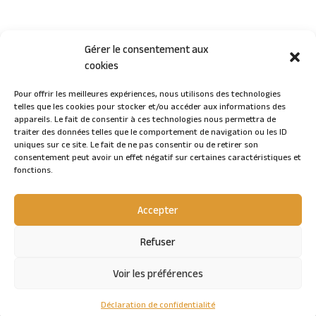
l
t
e
Gérer le consentement aux
r
cookies
n
a
Pour offrir les meilleures expériences, nous utilisons des technologies
telles que les cookies pour stocker et/ou accéder aux informations des
Connexion
t
appareils. Le fait de consentir à ces technologies nous permettra de
i
traiter des données telles que le comportement de navigation ou les ID
v
uniques sur ce site. Le fait de ne pas consentir ou de retirer son
consentement peut avoir un effet négatif sur certaines caractéristiques et
e
fonctions.
:
Accepter
Refuser
Voir les préférences
© ArcheoThéma 2023
Déclaration de confidentialité