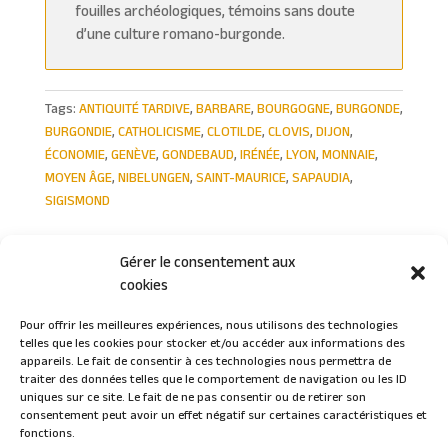
fouilles archéologiques, témoins sans doute
d’une culture romano-burgonde.
Tags:
ANTIQUITÉ TARDIVE
,
BARBARE
,
BOURGOGNE
,
BURGONDE
,
BURGONDIE
,
CATHOLICISME
,
CLOTILDE
,
CLOVIS
,
DIJON
,
ÉCONOMIE
,
GENÈVE
,
GONDEBAUD
,
IRÉNÉE
,
LYON
,
MONNAIE
,
MOYEN ÂGE
,
NIBELUNGEN
,
SAINT-MAURICE
,
SAPAUDIA
,
SIGISMOND
Gérer le consentement aux
cookies
Pour offrir les meilleures expériences, nous utilisons des technologies
telles que les cookies pour stocker et/ou accéder aux informations des
Connexion
appareils. Le fait de consentir à ces technologies nous permettra de
traiter des données telles que le comportement de navigation ou les ID
uniques sur ce site. Le fait de ne pas consentir ou de retirer son
consentement peut avoir un effet négatif sur certaines caractéristiques et
fonctions.