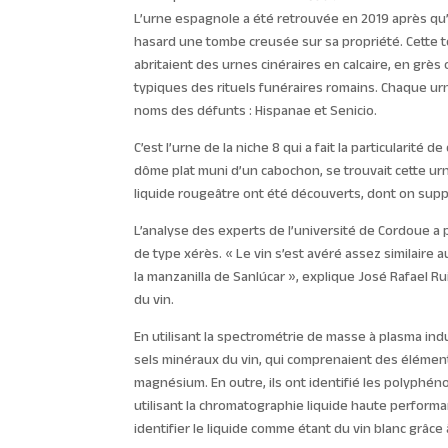
L’urne espagnole a été retrouvée en 2019 après qu
hasard une tombe creusée sur sa propriété. Cette tom
abritaient des urnes cinéraires en calcaire, en grè
typiques des rituels funéraires romains. Chaque urne
noms des défunts : Hispanae et Senicio.
C’est l’urne de la niche 8 qui a fait la particularit
dôme plat muni d’un cabochon, se trouvait cette urne
liquide rougeâtre ont été découverts, dont on suppos
L’analyse des experts de l’université de Cordoue a p
de type xérès. « Le vin s’est avéré assez similaire a
la manzanilla de Sanlúcar », explique José Rafael Rui
du vin.
En utilisant la spectrométrie de masse à plasma indu
sels minéraux du vin, qui comprenaient des élémen
magnésium. En outre, ils ont identifié les polyphén
utilisant la chromatographie liquide haute perfor
identifier le liquide comme étant du vin blanc grâce