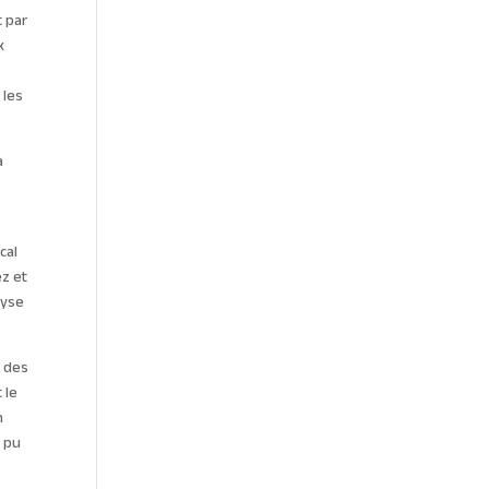
t par
x
 les
à
cal
ez et
lyse
s des
 le
n
t pu