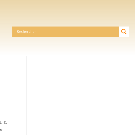
J.-C.
ce