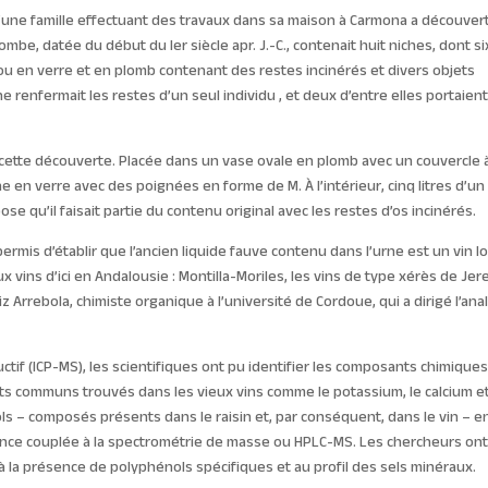
’une famille effectuant des travaux dans sa maison à Carmona a découver
be, datée du début du Ier siècle apr. J.-C., contenait huit niches, dont si
s ou en verre et en plomb contenant des restes incinérés et divers objets
 renfermait les restes d’un seul individu , et deux d’entre elles portaient
é de cette découverte. Placée dans un vase ovale en plomb avec un couvercle 
 en verre avec des poignées en forme de M. À l’intérieur, cinq litres d’un
e qu’il faisait partie du contenu original avec les restes d’os incinérés.
ermis d’établir que l’ancien liquide fauve contenu dans l’urne est un vin lo
ux vins d’ici en Andalousie : Montilla-Moriles, les vins de type xérès de Jer
z Arrebola, chimiste organique à l’université de Cordoue, qui a dirigé l’ana
ctif (ICP-MS), les scientifiques ont pu identifier les composants chimique
ts communs trouvés dans les vieux vins comme le potassium, le calcium et
ols – composés présents dans le raisin et, par conséquent, dans le vin – e
mance couplée à la spectrométrie de masse ou HPLC-MS. Les chercheurs on
 à la présence de polyphénols spécifiques et au profil des sels minéraux.