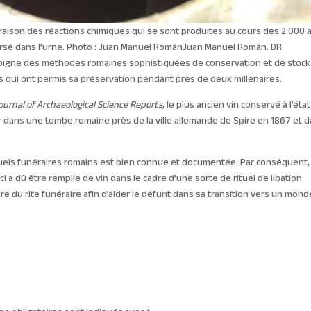
 raison des réactions chimiques qui se sont produites au cours des 2 000 
versé dans l’urne. Photo : Juan Manuel RománJuan Manuel Román. DR.
témoigne des méthodes romaines sophistiquées de conservation et de stoc
es qui ont permis sa préservation pendant près de deux millénaires.
ournal of Archaeological Science Reports
, le plus ancien vin conservé à l’état
jour dans une tombe romaine près de la ville allemande de Spire en 1867 et 
 rituels funéraires romains est bien connue et documentée. Par conséquent
ci a dû être remplie de vin dans le cadre d’une sorte de rituel de libation
 du rite funéraire afin d’aider le défunt dans sa transition vers un mond