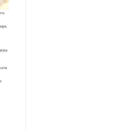
ans
kage,
datée
, une
e