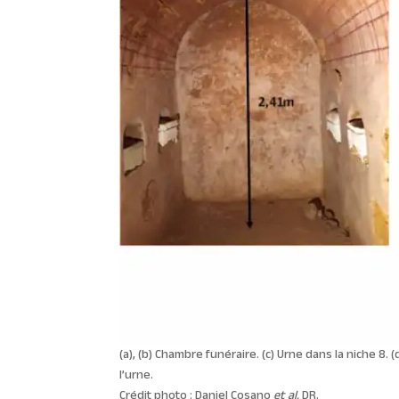
(a), (b) Chambre funéraire. (c) Urne dans la niche 8
l’urne.
Crédit photo : Daniel Cosano
et al.
DR.