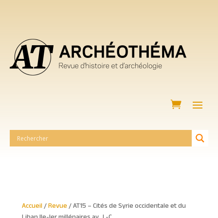
Accueil
/
Revue
/ AT15 – Cités de Syrie occidentale et du
Liban IIe-Ier millénaires av. J.-C.