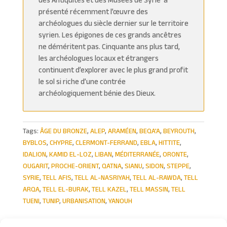
présenté récemment l’œuvre des
archéologues du siècle dernier sur le territoire
syrien. Les épigones de ces grands ancêtres
ne déméritent pas. Cinquante ans plus tard,
les archéologues locaux et étrangers
continuent d’explorer avec le plus grand profit
le sol si riche d’une contrée
archéologiquement bénie des Dieux.
Tags:
ÂGE DU BRONZE
,
ALEP
,
ARAMÉEN
,
BEQA'A
,
BEYROUTH
,
BYBLOS
,
CHYPRE
,
CLERMONT-FERRAND
,
EBLA
,
HITTITE
,
IDALION
,
KAMID EL-LOZ
,
LIBAN
,
MÉDITERRANÉE
,
ORONTE
,
OUGARIT
,
PROCHE-ORIENT
,
QATNA
,
SIANU
,
SIDON
,
STEPPE
,
SYRIE
,
TELL AFIS
,
TELL AL-NASRIYAH
,
TELL AL-RAWDA
,
TELL
ARQA
,
TELL EL-BURAK
,
TELL KAZEL
,
TELL MASSIN
,
TELL
TUENI
,
TUNIP
,
URBANISATION
,
YANOUH