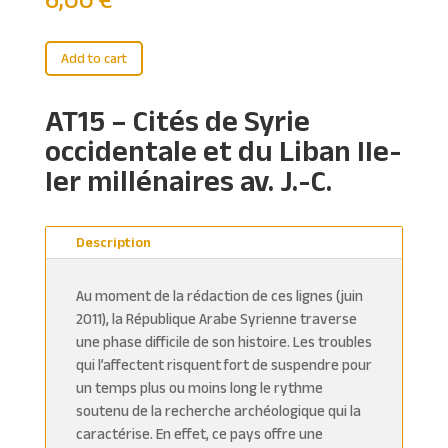
A
Add to cart
l
t
AT15 – Cités de Syrie
e
occidentale et du Liban IIe-
r
n
Ier millénaires av. J.-C.
a
t
i
Description
v
e
Au moment de la rédaction de ces lignes (juin
:
2011), la République Arabe Syrienne traverse
une phase difficile de son histoire. Les troubles
qui l’affectent risquent fort de suspendre pour
un temps plus ou moins long le rythme
soutenu de la recherche archéologique qui la
caractérise. En effet, ce pays offre une