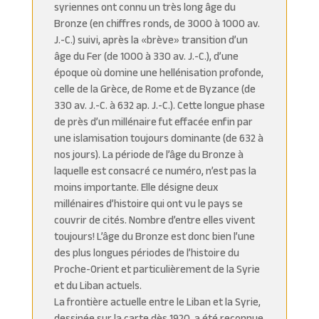
syriennes ont connu un très long âge du
Bronze (en chiffres ronds, de 3000 à 1000 av.
J.-C.) suivi, après la «brève» transition d’un
âge du Fer (de 1000 à 330 av. J.-C.), d’une
époque où domine une hellénisation profonde,
celle de la Grèce, de Rome et de Byzance (de
330 av. J.-C. à 632 ap. J.-C.). Cette longue phase
de près d’un millénaire fut effacée enfin par
une islamisation toujours dominante (de 632 à
nos jours). La période de l’âge du Bronze à
laquelle est consacré ce numéro, n’est pas la
moins importante. Elle désigne deux
millénaires d’histoire qui ont vu le pays se
couvrir de cités. Nombre d’entre elles vivent
toujours! L’âge du Bronze est donc bien l’une
des plus longues périodes de l’histoire du
Proche-Orient et particulièrement de la Syrie
et du Liban actuels.
La frontière actuelle entre le Liban et la Syrie,
dessinée sur la carte dès 1920, a été reconnue