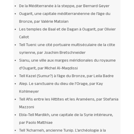
De la Méditerranée à la steppe, par Bernard Geyer
Ougarit, une capitale méditerranéenne de l’âge du
Bronze, par Valérie Matoïan
Les temples de Baal et de Dagan à Ougarit, par Olivier
Callot
Tell Tueni: une cité portuaire multiséculaire de la côte
syrienne, par Joachim Bretschneider
Sianu, une ville aux marges méridionales du royaume
d’Ougarit, par Michel Al-Maqdissi
Tell Kazel (Sumur?) à l’âge du Bronze, par Leila Badre
Alep. Le sanctuaire du dieu de l’Orage, par Kay
Kohlmeyer
Tell Afis entre les Hittites et les Araméens, par Stefania
Mazzoni
Ebla-Tell Mardikh, une capitale de la Syrie intérieure,
par Paolo Matthiae
Tell ‘Acharneh, ancienne Tunip. L’archéologie à la